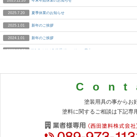
2025.11.20
年末年始休業のお知らせ
2025.7.20
夏季休業のお知らせ
2025.1.01
新年のご挨拶
2024.1.01
新年のご挨拶
2023.10.30
NA-6 オリオ2 道場グレードのご案内
2023.8.10
夏季休業のお知らせ
2023.1.01
新年のご挨拶
Con
2022.12.21
SUMICASシステム・チャコールペインターについて新聞に掲
た
塗装用具の事からお
2022.12.14
【12月19日、20日開催】ドレスアップアート講習会のご案内
塗料に関するご相談は下記専
2022.9.17
ステンレスフレーク含有塗料『ステンシェル®』販売開始