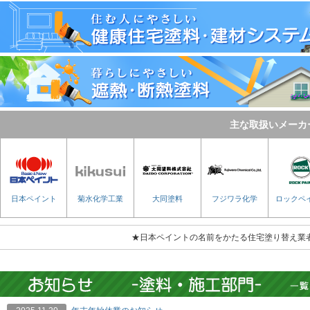
主な取扱いメーカ
日本ペイント
菊水化学工業
大同塗料
フジワラ化学
ロックペ
★日本ペイントの名前をかたる住宅塗り替え業