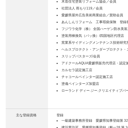
木造住宅塗装リフォーム協会／会員
社団法人 雨もり119／会員
愛媛県屋外広告美術商業組合／賛助会員
あんしんリフォーム 工事瑕疵保険 登録番号
フジワラ化学（株） 全国ハーゲン防水美装
塗装用棟換気（パッ換）/四国地区代理店
窯業系サイディングメンテナンス技術研究
ヘルスプロテクト・アンダープロテクト・
スリップバスターズ/会員
アドクールAQUA愛媛県販売代理店・認定
カルセラ認定施工店
チャコールペインター認定施工店
塗魂ペインターズ加盟店
ローランド ディー.ジー.クリエイティブパ
主な登録資格
登録
一級建築事務所登録 愛媛県知事登録第 326
建設業許可 愛媛県知事登録（般一28 第 16853