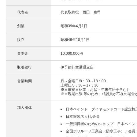
代表者
代表取締役 西田 泰司
創業
昭和39年4月1日
設立
昭和49年10月1日
資本金
10,000,000円
取引銀行
伊予銀行空港通支店
営業時間
月～金曜日/8：30～18：00
土曜日/8：30～17：30
※日曜祝日休業（お盆・年末年始を含む）
※※現場出張 等のため、相談員が不在の場合
加入団体
日本ペイント ダイヤモンドコート認定施
日本塗装名人社/会員
一般消費者のためのショップ 日本ペイン
全国ポリルーフ工業会（防水工事）／会員