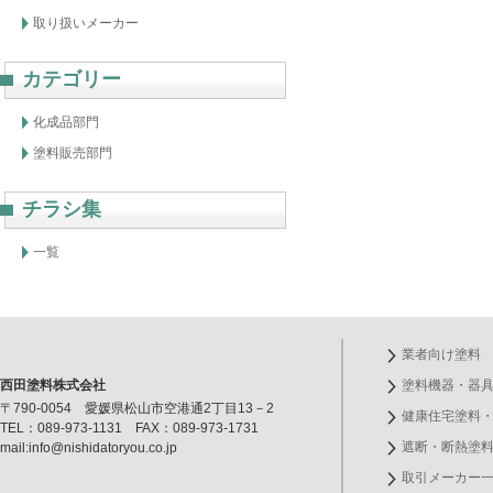
取り扱いメーカー
カテゴリー
化成品部門
塗料販売部門
チラシ集
一覧
業者向け塗料
西田塗料株式会社
塗料機器・器
〒790-0054 愛媛県松山市空港通2丁目13－2
健康住宅塗料
TEL：089-973-1131 FAX：089-973-1731
遮断・断熱塗
mail:info@nishidatoryou.co.jp
取引メーカー