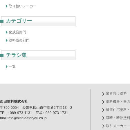
取り扱いメーカー
カテゴリー
化成品部門
塗料販売部門
チラシ集
一覧
業者向け塗料
西田塗料株式会社
塗料機器・器
〒790-0054 愛媛県松山市空港通2丁目13－2
健康住宅塗料
TEL：089-973-1131 FAX：089-973-1731
遮断・断熱塗
mail:info@nishidatoryou.co.jp
取引メーカー