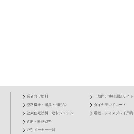
業者向け塗料
一般向け塗料通販サイト
塗料機器・器具・消耗品
ダイヤモンドコート
健康住宅塗料・建材システム
看板・ディスプレイ用資
遮断・断熱塗料
取引メーカー一覧